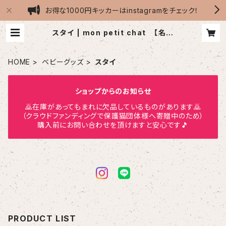
お得な1000円キッカーはinstagramをチェック！
スタイ | mon petit chat 【名前
刺繍のまたたびキッカー＊猫用おもち
ゃ＊ハンドメイド】
HOME
ベビーグッズ
スタイ
ショップからのお知らせ
🙇在庫があってもまれに欠品しているものがあります🙇
（クラウドファンディングで保護猫団体様へ寄贈中のため）
購入前にお問い合わせを頂けますと安心です🎵
PRODUCT LIST