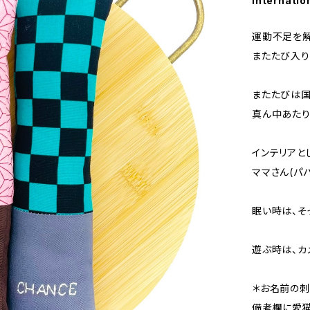
Internatio
運動不足を解
またたび入り
またたびは国
真ん中あたり
インテリアと
ママさん(パ
眠い時は、そ
遊ぶ時は、カ
＊お名前の刺
備考欄に愛猫