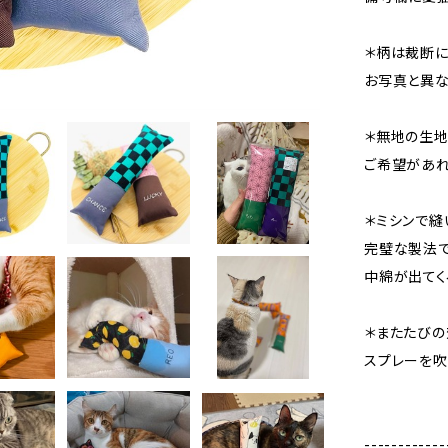
＊柄は裁断に
お写真と異な
＊無地の生地
ご希望があれ
＊ミシンで縫
完璧な製法で
中綿が出てく
＊またたびの
スプレーを吹
------------